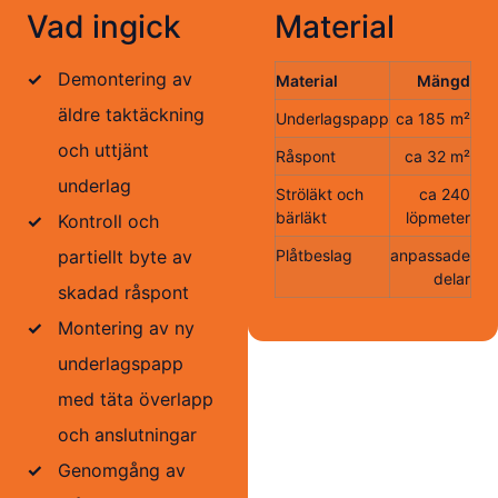
Vad ingick
Material
✓
Demontering av
Material
Mängd
äldre taktäckning
Underlagspapp
ca 185 m²
och uttjänt
Råspont
ca 32 m²
underlag
Ströläkt och
ca 240
bärläkt
löpmeter
✓
Kontroll och
partiellt byte av
Plåtbeslag
anpassade
delar
skadad råspont
✓
Montering av ny
underlagspapp
med täta överlapp
och anslutningar
✓
Genomgång av