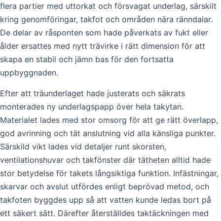
flera partier med uttorkat och försvagat underlag, särskilt
kring genomföringar, takfot och områden nära ränndalar.
De delar av råsponten som hade påverkats av fukt eller
ålder ersattes med nytt trävirke i rätt dimension för att
skapa en stabil och jämn bas för den fortsatta
uppbyggnaden.
Efter att träunderlaget hade justerats och säkrats
monterades ny underlagspapp över hela takytan.
Materialet lades med stor omsorg för att ge rätt överlapp,
god avrinning och tät anslutning vid alla känsliga punkter.
Särskild vikt lades vid detaljer runt skorsten,
ventilationshuvar och takfönster där tätheten alltid hade
stor betydelse för takets långsiktiga funktion. Infästningar,
skarvar och avslut utfördes enligt beprövad metod, och
takfoten byggdes upp så att vatten kunde ledas bort på
ett säkert sätt. Därefter återställdes taktäckningen med