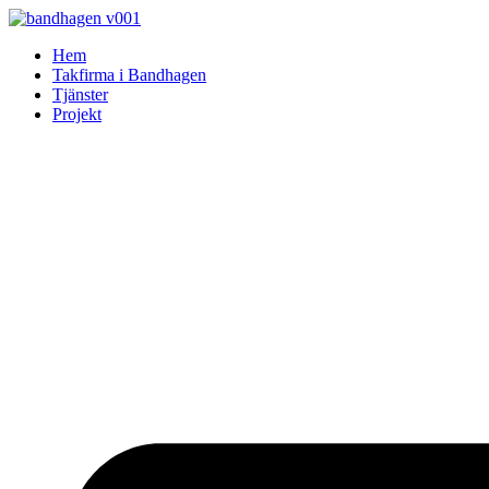
Skip
to
Hem
content
Takfirma i Bandhagen
Tjänster
Projekt