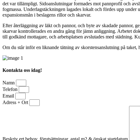
det var tillämpligt. Sidoanslutningar formades mot pannprofil och avs
fogmassa. Underlagstäckningen lagades lokalt och fördes upp under un
expansionsmån i beslagens rillor och skarvar.
Efter återläggning av läkt och pannor, och byte av skadade pannor, 
skarvar kontrollerades en andra gång för jämn anliggning. Arbetet do
till godkänd mottagare, och arbetsplatsen avslutades med städning. Ku
Om du står inför en liknande tätning av skorstensanslutning på taket, h
Kontakta oss idag!
Namn
Telefon
Email
Adress + Ort
Beskriv ert behov, förutsättningar, antal m2 & önskat startdatum