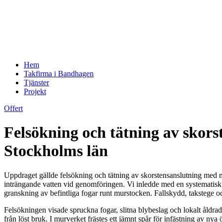
Hem
Takfirma i Bandhagen
Tjänster
Projekt
Offert
Felsökning och tätning av skor
Stockholms län
Uppdraget gällde felsökning och tätning av skorstensanslutning med n
inträngande vatten vid genomföringen. Vi inledde med en systematisk 
granskning av befintliga fogar runt murstocken. Fallskydd, takstege o
Felsökningen visade spruckna fogar, slitna blybeslag och lokalt åldra
från löst bruk. I murverket frästes ett jämnt spår för infästning av 