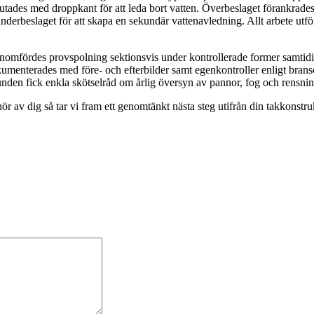
lutades med droppkant för att leda bort vatten. Överbeslaget förankrad
derbeslaget för att skapa en sekundär vattenavledning. Allt arbete utfö
genomfördes provspolning sektionsvis under kontrollerade former samtid
kumenterades med före- och efterbilder samt egenkontroller enligt bran
nden fick enkla skötselråd om årlig översyn av pannor, fog och rensning
ör av dig så tar vi fram ett genomtänkt nästa steg utifrån din takkonstru