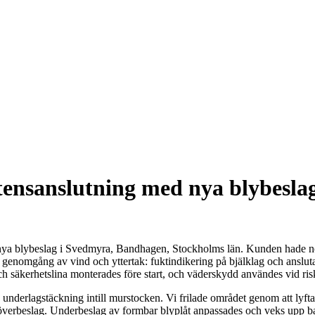
stensanslutning med nya blybesl
ya blybeslag i Svedmyra, Bandhagen, Stockholms län. Kunden hade noter
genomgång av vind och yttertak: fuktindikering på bjälklag och ansluta
ch säkerhetslina monterades före start, och väderskydd användes vid ris
d underlagstäckning intill murstocken. Vi frilade området genom att ly
nya överbeslag. Underbeslag av formbar blyplåt anpassades och veks upp 