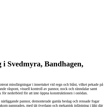
ag i Svedmyra, Bandhagen,
at missfärgningar i innertaket vid regn och blåst, vilket pekade på
nde råspont, visuell kontroll av pannor, nock och ränndalar samt
k för nederbörd för att inte öppna konstruktionen i onödan.
fta närliggande pannor, demonterade gamla beslag och rensade fogar
bakom pannraden, med tät överlapp och mekanisk infästning i läkt där