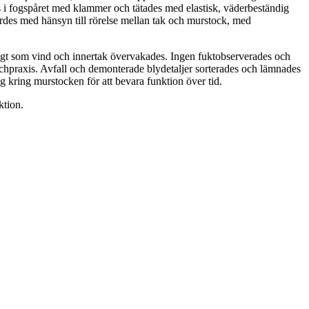
es i fogspåret med klammer och tätades med elastisk, väderbeständig
rdes med hänsyn till rörelse mellan tak och murstock, med
igt som vind och innertak övervakades. Ingen fuktobserverades och
schpraxis. Avfall och demonterade blydetaljer sorterades och lämnades
 kring murstocken för att bevara funktion över tid.
ktion.